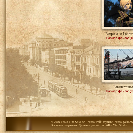
Витрина на Lonnro
Размер файла: (1
Lansiterminaa
Размер файла: (3
© 2009 Photo Fine Studio® - Фото Файн студия®. Фото файн сту
Все права сохранены. Дизайн и разработка:
Allur Web Studio