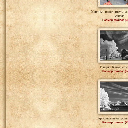
Уличный исполнитель на
купала
Размер файла: (3
В парке Kaisanieme
Размер файла: (2
Зарисовка на острове 
Размер файла: (2