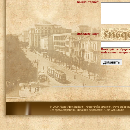
Комментарий*:
Ввведите код*:
Пожалуйста, будьт
избежание потери н
© 2009 Photo Fine Studio® - Фото Файн студия®. Фото файн сту
Все права сохранены. Дизайн и разработка:
Allur Web Studio