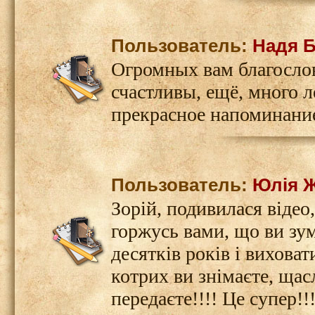
Пользователь:
Надя 
Огромных вам благослов
счастливы, ещё, много л
прекрасное напоминание
Пользователь:
Юлія 
Зорій, подивилася відео,
горжусь вами, що ви зу
десятків років і виховат
котрих ви знімаєте, щас
передаєте!!!! Це супер!!