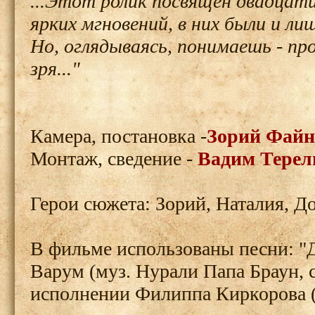
...Этот ролик посвящен двадцат
ярких мгновений, в них были и ли
Но, оглядываясь, понимаешь - п
зря..."
Камера, постановка -
Зорий Файн
Монтаж, сведение -
Вадим Тере
Герои сюжета: Зорий, Наталия, 
В фильме использованы песни: "
Варум (муз. Нурали Папа Браун, с
исполнении Филиппа Киркорова (