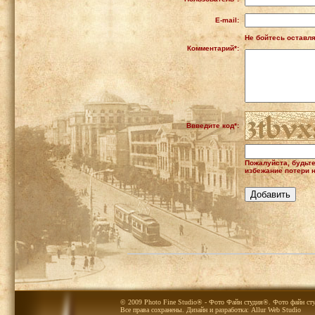
E-mail:
Не бойтесь оставля
Комментарий*:
Ввведите код*:
Пожалуйста, будьт
избежание потери н
© 2009 Photo Fine Studio® - Фото Файн студия®. Фото файн сту
Все права сохранены. Дизайн и разработка:
Allur Web Studio