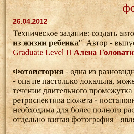
ф
26.04.2012
Техническое задание: создать ав
из жизни ребенка
". Автор - вы
Graduate Level II
Алена Головат
Фотоистория
- одна из разновид
- она не настолько локальна, мож
течении длительного промежутка в
ретроспектива сюжета - постанов
необходима для более полного ра
отдельно взятая фотография - яв