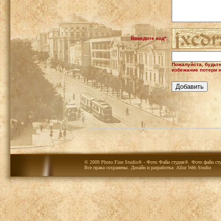
Ввведите код*:
Пожалуйста, будьт
избежание потери н
© 2009 Photo Fine Studio® - Фото Файн студия®. Фото файн сту
Все права сохранены. Дизайн и разработка:
Allur Web Studio