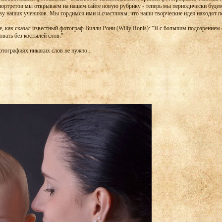
ортретов мы открываем на нашем сайте новую рубрику - теперь мы периодически буде
ву наших учеников. Мы гордимся ими и счастливы, что наши творческие идея находят п
е, как сказал известный фотограф Вилли Рони (Willy Ronis): "Я с большим подозрением
вать без костылей слов."
отографиях никаких слов не нужно...