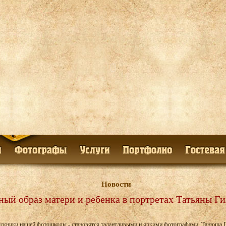
Новости
ый образ матери и ребенка в портретах Татьяны Г
скники нашей фотошколы - становятся талантливыми и яркими фотографами. Танюша Ги