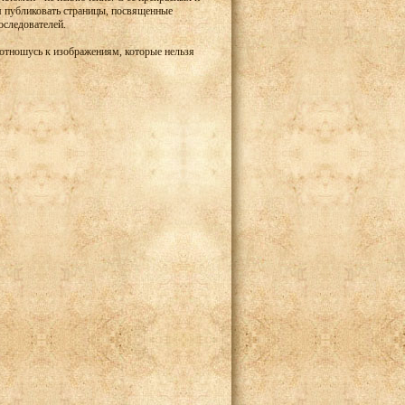
м публиковать страницы, посвященные
оследователей.
 отношусь к изображениям, которые нельзя