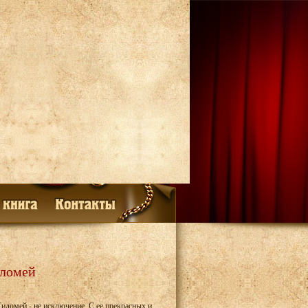
иломей
ломей - не исключение. С ее прекрасных и