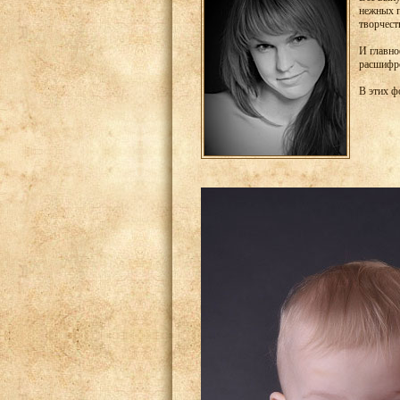
нежных п
творчест
И главно
расшифро
В этих ф