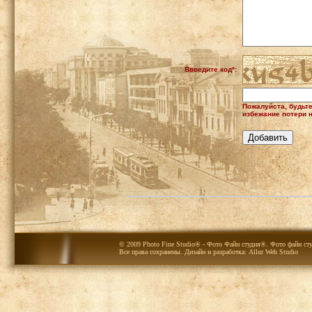
Ввведите код*:
Пожалуйста, будьт
избежание потери н
© 2009 Photo Fine Studio® - Фото Файн студия®. Фото файн сту
Все права сохранены. Дизайн и разработка:
Allur Web Studio