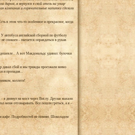
 даром, я вернулся в свой отель на улице
шая компания и горячительные напитки сделали
ть в этом что-то особенное и прекрасное, когда
 У автобуса английской сборной по футболу
не спокоен – пытается оправдаться в рукав
 дешевле... А вот Макдональдс удивил: булочки
ор давал сбой и мы трижды проезжали мимо
и и пропадая...
дником, коллеги!
– я двинул на мост через Вислу. Друзья махали
л меня отговаривать. Все пошли греться, а я –
й и кафе. Подробностей не помню. Шоколадом