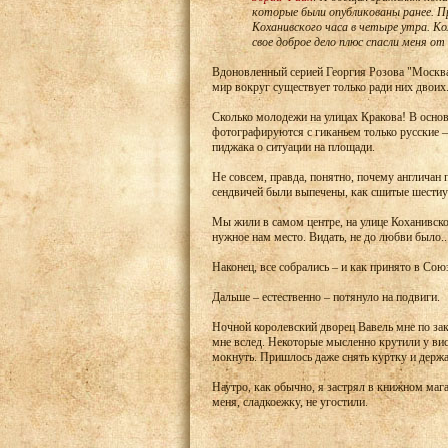
которые были опубликованы ранее. Пр
Коханивского часа в четыре утра. К
свое доброе дело плюс спасли меня от 
Вдоновленный серией Георгия Розова "Москва д
мир вокруг существует только ради них двоих.
Сколько молодежи на улицах Кракова! В основ
фотографируются с гиканьем только русские –
пиджака о ситуации на площади.
Не совсем, правда, понятно, почему англичан 
сендвичей были выпечены, как сшитые шестиу
Мы жили в самом центре, на улице Коханивск
нужное нам место. Видать, не до любви было..
Наконец, все собрались – и как принято в Сою
Дальше – естественно – потянуло на подвиги.
Ночной королевский дворец Вавель мне по зак
мне вслед. Некоторые мысленно крутили у вис
мокнуть. Пришлось даже снять куртку и держа
Наутро, как обычно, я застрял в книжном маг
меня, сладкоежку, не угостили.