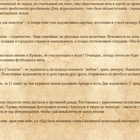
омокший до нитки, но счастливый от того, что единственная ночь в городе не пропала
оллеги продолжали праздновать День журналистики - что было весьма кстати - хоро
воспаления легких.
ля поцелуев" - я теперь тоже стал подлавливать парочки, целующиеся у всех на виду. Ес
..
ном – студенчество. Лица спокойные, на девушках мало косметики. Вежливость во всем.
 полиция и городские стражи не вмешиваются, и только отутюженный сотрудник «Ми-8» 
поселили именно в Кракове, не участвующем в играх? Очевидно, отсюда лететь им будет
гольники футбольного мяча.
ого
("кохання" - по украински и по-польски означает "любовь"- прим. автора)
. Навигат
. Измученные журналисты то и дело теряли друг друга, отправляясь из автобуса на поиск
зе, за 15 минут до боя курантов начали разливать бренди в честь Дня журналиста. С праз
ону подлости снова достался в проливной дождь. Расставшись с удивленными коллегами 
ка. Однако, вспоминая фотографии ночного Брюсселя в такую же непогоду – никто не ста
ть ее над фотоаппаратом, чтобы ураганный ветер не шатал штатив.
азине, прикупив книг, а в обед была назначена съемка маленькой шоколадной мастерско