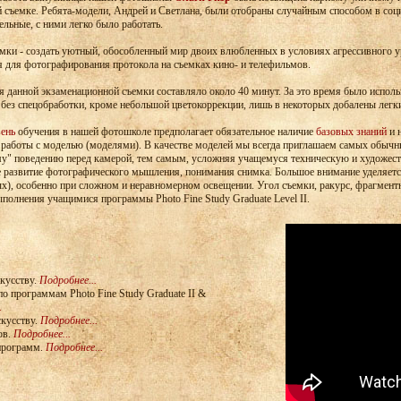
 съемке. Ребята-модели, Андрей и Светлана, были отобраны случайным способом в соци
льные, с ними легко было работать.
мки - создать уютный, обособленный мир двоих влюбленных в условиях агрессивного 
я для фотографирования протокола на съемках кино- и телефильмов.
 данной экзаменационной съемки составляло около 40 минут. За это время было исполь
без спецобработки, кроме небольшой цветокоррекции, лишь в некоторых добалены легк
ень
обучения в нашей фотошколе предполагает обязательное наличие
базовых знаний
и 
работы с моделью (моделями). В качестве моделей мы всегда приглашаем самых обычн
у" поведению перед камерой, тем самым, усложняя учащемуся техническую и художест
 развитие фотографического мышления, понимания снимка. Большое внимание уделяетс
ных), особенно при сложном и неравномерном освещении. Угол съемки, ракурс, фрагмен
ыполнения учащимися программы Photo Fine Study Graduate Level II.
кусству.
Подробнее...
по программам Photo Fine Study Graduate II &
.
кусству.
Подробнее...
ов.
Подробнее...
программ.
Подробнее...