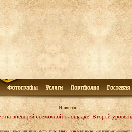
Новости
т на внешней съемочной площадке. Второй уровень
работа выпускницы нашей фотошколы
Ольги Ризр
была посвящена парному уличному п