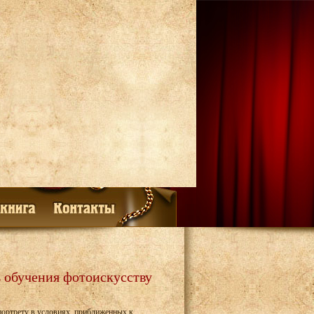
 обучения фотоискусству
ортрету в условиях, приближенных к