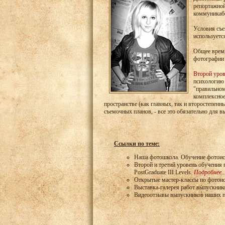
репортажной
коммуникабе
Условия съе
используетс
Общее время
фотографии 
Второй уров
психологию 
"правильном
комплексное
пространстве (как главных, так и второстепен
съемочных планов, - все это обязательно для в
Ссылки по теме:
Наша фотошкола. Обучение фотоис
Второй и третий уровень обучения 
PostGraduate III Levels.
Подробнее..
Открытые мастер-классы по фотоис
Выставка-галерея работ выпускник
Видеоотзывы выпускников наших 