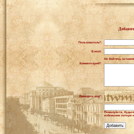
Добавит
Пользователь*:
E-mail:
Не бойтесь оставля
Комментарий*:
Ввведите код*:
Пожалуйста, будьт
избежание потери н