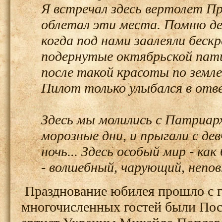
Я встречал здесь вертолет П
облетал эти места. Помню дет
когда под нами заалеяли бескр
подернутые октябрьской патин
после такой красоты по земле
Пилот только улыбался в отве
Здесь мы молились с Патриар
морозные дни, и прыгали с де
ночь... Здесь особый мир - ка
- волшебный, чарующий, непо
Празднование юбилея прошло с 
многочисленных гостей были Пос