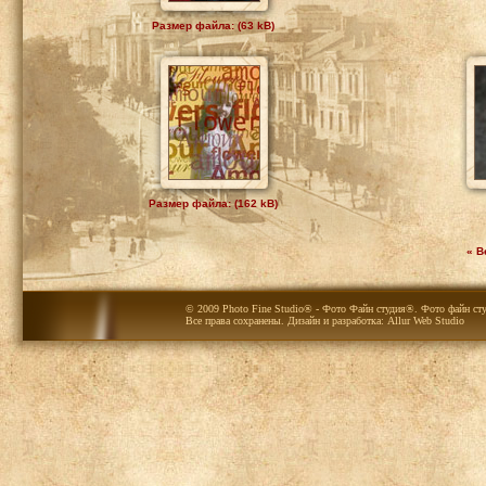
Размер файла: (63 kB)
Размер файла: (162 kB)
« В
© 2009 Photo Fine Studio® - Фото Файн студия®. Фото файн сту
Все права сохранены. Дизайн и разработка:
Allur Web Studio