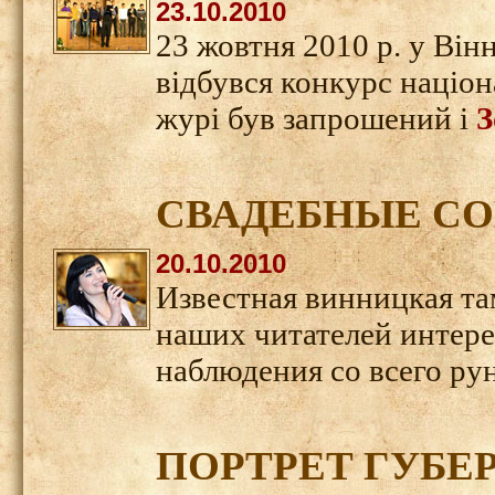
23.10.2010
23 жовтня 2010 р. у Він
відбувся конкурс націона
журі був запрошений і
З
СВАДЕБНЫЕ С
20.10.2010
Известная винницкая т
наших читателей интере
наблюдения со всего рун
ПОРТРЕТ ГУБЕ