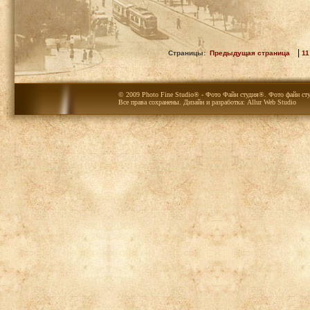
|
Страницы:
Предыдущая страница
11
© 2009 Photo Fine Studio® - Фото Файн студия®. Фото файн сту
Все права сохранены. Дизайн и разработка:
Allur Web Studio