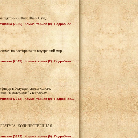
за підтримки Фото Файн Студії.
очитано (2326)
Комментариев (0)
Подробнее...
ксимально расскрывают внутренний мир
очитано (2943)
Комментариев (2)
Подробнее...
е фигур в будущем своем холсте;
ое “в материале” - в красках.
очитано (7642)
Комментариев (0)
Подробнее...
ЕРАТУРА, КОЛИЧЕСТВЕННАЯ
очитано (5372)
Комментариев (0)
Подробнее...