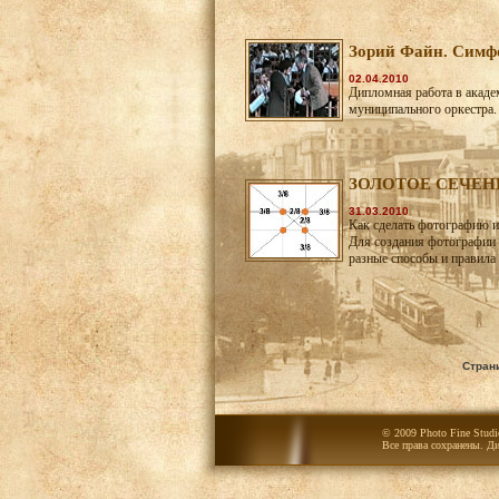
Зорий Файн. Симф
02.04.2010
Дипломная работа в акад
муниципального оркестра. 
ЗОЛОТОЕ СЕЧЕН
31.03.2010
Как сделать фотографию и
Для создания фотографии 
разные способы и правила
Стра
© 2009 Photo Fine Stud
Все права сохранены. Ди