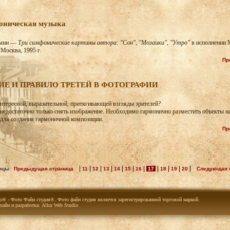
оническая музыка
емии —
Три симфонические картины автора: "Сон", "Мозаики", "Утро"
в исполнении 
Москва, 1995 г.
Пр
ИЕ И ПРАВИЛО ТРЕТЕЙ В ФОТОГРАФИИ
нтересной, выразительной, притягивающей взгляды зрителей?
недостаточно только снять изображение. Необходимо гармонично разместить объекты н
 для создания гармоничной композиции.
Пр
|
|
|
|
|
|
|
|
|
|
|
ницы:
Предыдущая страница
11
12
13
14
15
16
17
18
19
20
Следующая 
io® - Фото Файн студия®. Фото файн студия является зарегистрированной торговой маркой.
зайн и разработка:
Allur Web Studio