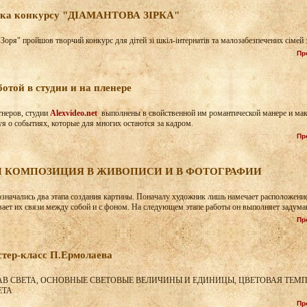
омка конкурсу "ДІАМАНТОВА ЗІРКА"
Зоря" пройшов творчий конкурс для дітей зі шкіл-інтернатів та малозабезпечених сімей 
Пр
отой в студии и на пленере
неров, студии
Alexvideo.net
выполнены в свойственной им романтической манере и ма
уя о событиях, которые для многих остаются за кадром.
Пр
 КОМПОЗИЦИЯ В ЖИВОПИСИ И В ФОТОГРАФИИ
означались два этапа создания картины. Поначалу художник лишь намечает расположени
ает их связи между собой и с фоном. На следующем этапе работы он выполняет задуманн
Пр
тер-класс П.Ермолаева
В СВЕТА, ОСНОВНЫЕ СВЕТОВЫЕ ВЕЛИЧИНЫ И ЕДИНИЦЫ, ЦВЕТОВАЯ ТЕМП
ЕТА
Пр