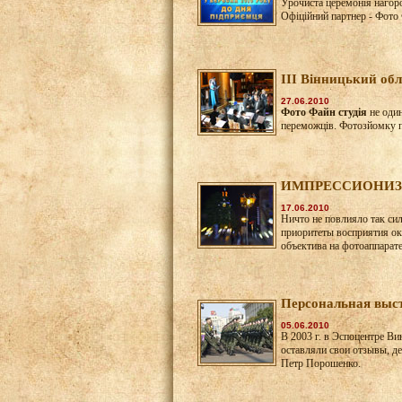
Урочиста церемонія нагоро
Офіційний партнер - Фото 
III Вінницький 
27.06.2010
Фото Файн студія
не один
переможців. Фотозйомку 
ИМПРЕССИОНИЗМ
17.06.2010
Ничто не повлияло так сил
приоритеты восприятия о
объектива на фотоаппарате.
Персональная выс
05.06.2010
В 2003 г. в Эспоцентре В
оставляли свои отзывы, д
Петр Порошенко.