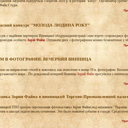
дження лауреатів відбудеться 3 вересня 2010 р. в ресторані "Бахус". Організатор урочист
Файн Студія.
Пр
обласний конкурс "МОЛОДА ЛЮДИНА РОКУ"
 рік є надійним партнером Вінницької облдержадміністрації і вже втретє супроводжує
проводив особисто
Зорій Файн
. Отримати диск з фотографіями можно безкоштовно у обл
Пр
 В ФОТОГРАФИИ. ВЕЧЕРНЯЯ ВИННИЦА
ьно на направление стилей в живописи, как появление в конце 19 в. фотографии. Выхва
кружающего мира... По дождливой вечерней Виннице
Зорий Файн
прогулялся с оптическ
..
Пр
тавка Зория Файна в винницкой Торгово-Промышленной палате
инницкой ТПП прошла персональная фотовыставка Зория Файна под названием "Украина и
етям в школах задали писать сочинения. Это было знаковое событие в городе. Среди по
Про