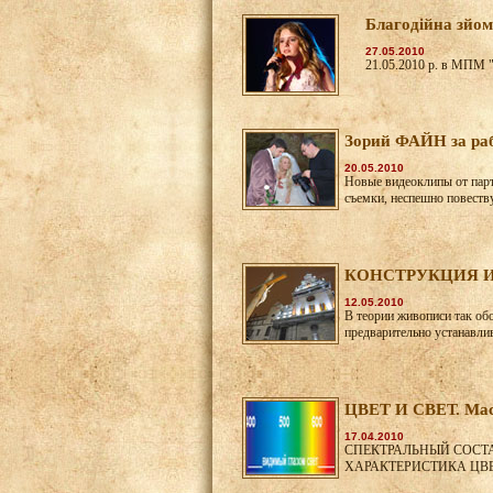
Благодійна зй
27.05.2010
21.05.2010 р. в МПМ "
Зорий ФАЙН за раб
20.05.2010
Новые видеоклипы от парт
съемки, неспешно повеств
КОНСТРУКЦИЯ И
12.05.2010
В теории живописи так об
предварительно устанавлив
ЦВЕТ И СВЕТ. Мас
17.04.2010
СПЕКТРАЛЬНЫЙ СОСТА
ХАРАКТЕРИСТИКА ЦВ