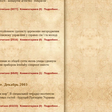
ості - концертне агенство "Некрасов".
очитано (3077)
Комментариев (0)
Подробнее...
 фотозйомкою урочисту церемонію нагородження
асному управлінні у справах сім`ї та молоді.
очитано (2516)
Комментариев (0)
Подробнее...
ченная из общей суеты жизнь улицы сдвинула
им прибором lensbaby composer вместо
очитано (6849)
Комментариев (1)
Подробнее...
. Декабрь 2003
 мир". В специальной тетрадке посетители
четных гостей - будущий Президент Украины
читано (63233)
Комментариев (0)
Подробнее...