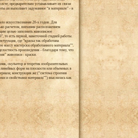
лсте; предварительно устанавливает их связи
ты он выполняет задуманное “в материале” - в
ло искусствознание 20-х годов. Для
лько расчетом, внешним расположением
щим целью заполнить живописное
й”, то есть первой, наметочной стадией работы.
нструкция, где “краска так обработана
ю массу мастерски обработанного материала”".
елостность произведения - благодаря тому, что
рия” живописи - краски.
ник, скульптор и теоретик изобразительных
я линейных форм на плоскости или объемных в
териала; конструкция же (“система строения
ми и свойствами материала”") мыслилась как