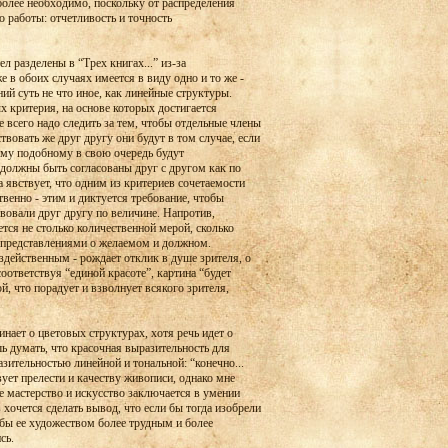
олее необходимо, поскольку от распределения
го работы: отчетливость и точность
ел разделены в “Трех книгах...” из-за
е в обоих случаях имеется в виду одно и то же -
ий суть не что иное, как линейные структуры.
х критерия, на основе которых достигается
 всего надо следить за тем, чтобы отдельные члены
твовать же друг другу они будут в том случае, если
тому подобному в свою очередь будут
а должны быть согласованы друг с другом как по
а явствует, что одним из критериев сочетаемости
венно - этим и диктуется требование, чтобы
твовали друг другу по величине. Напротив,
ется не столько количественной мерой, сколько
 представлениями о желаемом и должном.
здейственным - рождает отклик в душе зрителя, о
соответствуя “единой красоте”, картина “будет
й, что порадует и взволнует всякого зрителя,
нает о цветовых структурах, хотя речь идет о
шь думать, что красочная выразительность для
зительностью линейной и тональной: “конечно...
вует прелести и качеству живописи, однако мне
е мастерство и искусство заключается в умении
 хочется сделать вывод, что если бы тогда изобрели
бы ее художеством более трудным и более
сь.