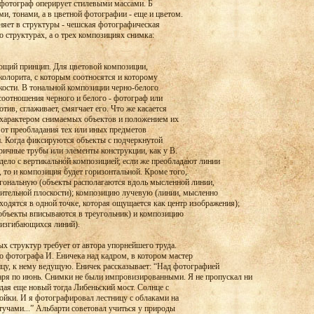
фотограф оперирует стилевыми массами. Б
и, тонами, а в цветной фотографии - еще и цветом.
няет в структуры - чешская фотографическая
о структурах, а о трех композициях снимка:
ующий принцип. Для цветовой композиции,
 колорита, с которым соотносятся и которому
кости. В тональной композиции черно-белого
отношения черного и белого - фотограф или
тив, сглаживает, смягчает его. Что же касается
 характером снимаемых объектов и положением их
 от преобладания тех или иных предметов
. Когда фиксируются объекты с подчеркнутой
ричные трубы или элементы конструкции, как у В.
дело с вертикальной композицией; если же преобладают линии
, то и композиция будет горизонтальной. Кроме того,
гональную (объекты располагаются вдоль мысленной линии,
тельной плоскости); композицию лучевую (линии, мысленно
ходятся в одной точке, которая ощущается как центр изображения);
объекты вписываются в треугольник) и композицию
 изгибающихся линий).
х структур требует от автора упорнейшего труда.
 фотографа И. Еничека над кадром, в котором мастер
ицу, к нему ведущую. Еничек рассказывает: “Над фотографией
нваря по июнь. Снимки не были импровизированными. Я не пропускал ни
дая еще новый тогда Либеньский мост. Солнце с
ройки. И я фотографировал лестницу с облаками на
тучами...” Альбарти советовал учиться у природы