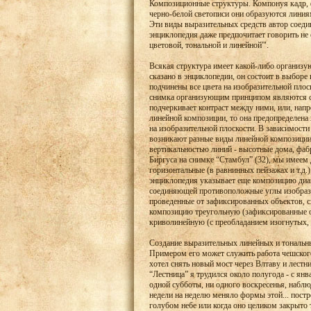
Композиционные структуры. Компонуя кадр, 
черно-белой светописи они образуются линиям
Эти виды выразительных средств автор соеди
энциклопедия даже предпочитает говорить не 
цветовой, тональной и линейной'".
Всякая структура имеет какой-либо организ
сказано в энциклопедии, он состоит в выборе
подчинены все цвета на изобразительной плос
снимка организующим принципом являются со
подчеркивает контраст между ними, или, напро
линейной композиции, то она предопределена
на изобразительной плоскости. В зависимости
возникают разные виды линейной композиции
вертикальностью линий - высотные дома, фаб
Биргуса на снимке “Стамбул” (32), мы имеем 
горизонтальные (в равнинных пейзажах и т.д.)
энциклопедия указывает еще композицию диа
соединяющей противоположные углы изобрази
проведенные от зафиксированных объектов, с
композицию треугольную (зафиксированные 
криволинейную (с преобладанием изогнутых,
Создание выразительных линейных и тональны
Примером его может служить работа чешского
хотел снять новый мост через Влтаву и лестн
“Лестница” я трудился около полугода - с я
одной субботы, ни одного воскресенья, наблю
недели на неделю меняло формы этой... пост
голубом небе или когда оно целиком закрыто 