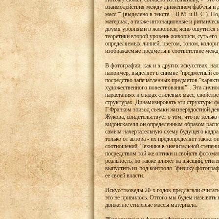
взаимодействия между движением фабулы и д
масс”" (выделено в тексте. - В.М. и В. С.).
материал, а также интонационные и ритмическ
двумя уровнями в живописи, ясно ощутится и
теоретики второй уровень живописи, суть его 
определяемых линией, цветом, тоном, колори
изображаемые предметы в соответствие межд
В фотографии, как и в других искусствах, на
например, выделяет в снимке “предметный сос
посредство запечатленных предметов “характ
художественного повествования”". Эта лично
нарастаниях и спадах стилевых масс, свойств
структурах. Динамизировать эти структуры ф
Г.Франком эпизод съемки жизнерадостной дев
Жукова, свидетельствует о том, что не тольк
видоискателя он определенным образом расп
самым начертательную схему будущего кадра.
только от автора - их предопределяет также 
соотношений. Техника в значительной степен
посредством той же оптики и свойств фотомат
реальность, но также влияет на высший, стил
выпустить из-под контроля “физику фотограф
ее своей власти.
Искусствоведы 20-х годов предлагали счита
это не привилось. Оттого мы будем называть 
движение стилевые массы материала.