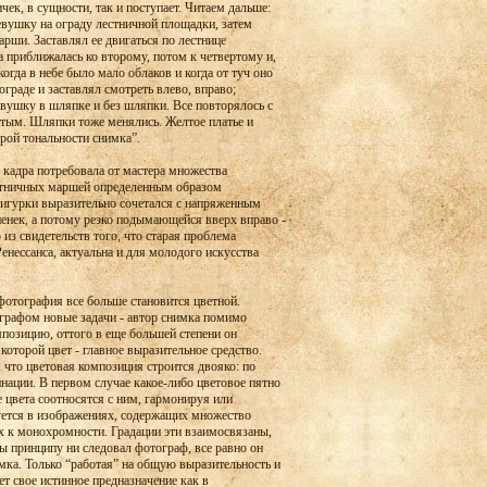
чек, в сущности, так и поступает. Читаем дальше:
вушку на ограду лестничной площадки, затем
арши. Заставлял ее двигаться по лестнице
 приближалась ко второму, потом к четвертому и,
огда в небе было мало облаков и когда от туч оно
граде и заставлял смотреть влево, вправо;
девушку в шляпке и без шляпки. Все повторялось с
тым. Шляпки тоже менялись. Желтое платье и
рой тональности снимка”.
 кадра потребовала от мастера множества
естничных маршей определенным образом
фигурки выразительно сочетался с напряженным
пенек, а потому резко подымающейся вверх вправо -
 из свидетельств того, что старая проблема
нессанса, актуальна и для молодого искусства
 фотография все больше становится цветной.
ографом новые задачи - автор снимка помимо
позицию, оттого в еще большей степени он
оторой цвет - главное выразительное средство.
 что цветовая композиция строится двояко: по
нации. В первом случае какое-либо цветовое пятно
 цвета соотносятся с ним, гармонируя или
уется в изображениях, содержащих множество
их к монохромности. Градации эти взаимосвязаны,
ы принципу ни следовал фотограф, все равно он
ка. Только “работая” на общую выразительность и
т свое истинное предназначение как в