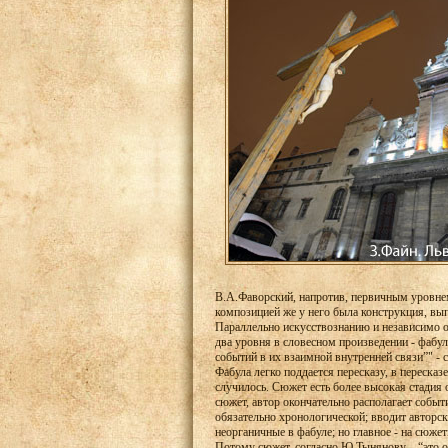
В.А.Фаворский, напротив, первичным уровнем
композицией же у него была конструкция, вып
Параллельно искусствознанию и независимо о
два уровня в словесном произведении - фабул
событий в их взаимной внутренней связи”" - с
Фабула легко поддается пересказу, в пересказ
случилось. Сюжет есть более высокая стадия 
сюжет, автор окончательно располагает событ
обязательно хронологической; вводит авторск
неорганичные в фабуле; но главное - на сюжет
Потому сюжет, согласно Ю.Тынянову, - “это 