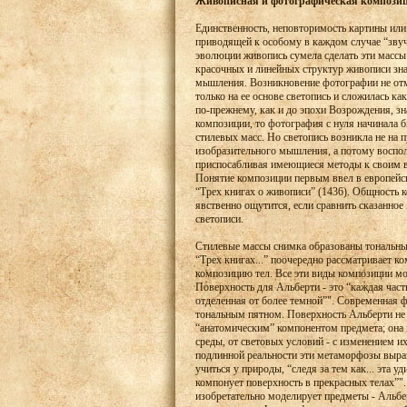
Живописная и фотографическая компози
Единственность, неповторимость картины или
приводящей к особому в каждом случае “звуч
эволюции живопись сумела сделать эти массы
красочных и линейных структур живописи зн
мышления. Возникновение фотографии не отме
только на ее основе светопись и сложилась ка
по-прежнему, как и до эпохи Возрождения, зн
композиции, то фотография с нуля начинала 
стилевых масс. Но светопись возникла не на 
изобразительного мышления, а потому воспол
приспосабливая имеющиеся методы к своим 
Понятие композиции первым ввел в европейск
“Трех книгах о живописи” (1436). Общность
явственно ощутится, если сравнить сказанное
светописи.
Стилевые массы снимка образованы тональны
“Трех книгах...” поочередно рассматривает к
композицию тел. Все эти виды композиции мо
Поверхность для Альберти - это “каждая час
отделенная от более темной”". Современная 
тональным пятном. Поверхность Альберти не 
“анатомическим” компонентом предмета; она 
среды, от световых условий - с изменением и
подлинной реальности эти метаморфозы выра
учиться у природы, “следя за тем как... эта 
компонует поверхность в прекрасных телах”"
изобретательно моделирует предметы - Альбер