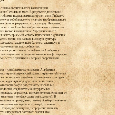
ция.
 снимка обеспечивается композицией,
анию” стилевых масс. В результате длительной
 гибкими, податливыми авторской воле. Гибкость
аменует собой высокую культуру изобразительного
нило и не разрушило эту культуру. Напротив,
к искусство. Если бы изобразительные художества
али только канонические, “преднайденные”"
бы искать приемы и методы приведения в движение
пустом месте, она застала высокую культуру
ьзовалась накопленным багажом, адаптируя и
возможностям и потребностям.
ое искусствознание Леон-Батиста Альберти в
 композиционных принципов живописи и фотографии
 Альберти с практикой и теорией современной
ми и линейными структурами, Альберти в
омпозицию поверхностей, композицию частей тела и
жно понять как линейные и тональные структуры.
ть, обладающая определенной светлотой и
фототеория такую поверхность назвала бы
является, следовательно, натуральным,
подвижна; ее размеры и местоположение зависят от
х меняется и конфигурация поверхностей. В
зительны и причудливы, потому Альберти советует
удивительная мастерица всех вещей, отменно
. Природное освещение, непрерывно меняясь,
ти и предлагает постигать законы этой