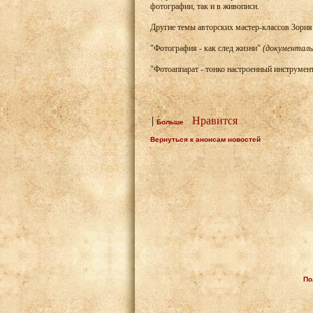
фотографии, так и в живописи.
Другие темы авторских мастер-классов Зори
"Фотография - как след жизни"
(документаль
"Фотоаппарат - тонко настроенный инструмен
|
Нравится
Больше
Вернуться к анонсам новостей
По