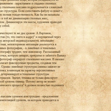
вижением - нарастанием и спадами стилевых
 Под стилевыми массами подразумевается словесный
ие структуры. Если сопоставить фабулу и сюжет с
х полная тождественность. Как бы ни называли
- в той же динамизации стилевых масс,
том. Динамизируя эти массы, художник приводит
у собой.
личествуют те же два уровня. А.Вартанов,
тав (то, что снято в кадре)” и ощущаемый через
ер авторской индивидуальности, интонацию
стная, неповторимая интонация реализуется в
енных фотографии, - в линейных и тональных
отографу труднее, чем живописцу. Рассказанный
очки, которую аппарат, превратил в забитого Ваньку
о фотограф оперирует стилевыми массами. В окошке
олагает фиксируемые предметы, создавая тем
 Однако линейные структуры снимка зависят не
оптика, влияющая на характер перспективных
и детерминирует и тональные структуры
ериалов. Значит, техника не только фиксирует
евой уровень снимка. Потому автор не может
ического процесса” и должен полностью подчинить
ть высшим уровнем конструкцию - предложение
композицией уровень, на котором приводятся в