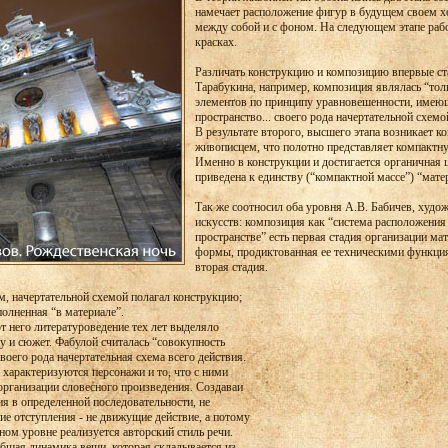
намечает расположение фигур в будущем своем хо
между собой и с фоном. На следующем этапе рабо
красках.
Различать конструкцию и композицию впервые ста
Тарабукина, например, композиция являлась “то
элементов по принципу уравновешенности, имею
пространство... своего рода начертательной схемо
В результате второго, высшего этапа возникает ко
живописцем, что полотно представляет компактну
Именно в конструкции и достигается органичная ц
приведена к единству (“компактной массе”) “мате
Так же соотносил оба уровня А.В. Бабичев, худож
искусств: композиция как “система расположени
пространстве” есть первая стадия организации ма
формы, продиктованная ее техническими функция
вторая стадия.
, начертательной схемой полагал конструкцию;
олненная “в материале”.
т него литературоведение тех лет выделяло
у и сюжет. Фабулой считалась “совокупность
воего рода начертательная схема всего действия.
е характеризуются персонажи и то, что с ними
организации словесного произведения. Создаваи
ия в определенной последовательности, не
ие отступления - не движущие действие, а потому
ном уровне реализуется авторский стиль речи.
общая динамика вещи, которая складывается из