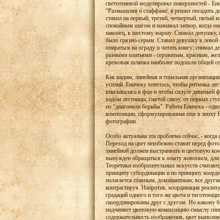
светотеневой моделировке поверхностей - Ени
“Размышляя о стаффаже, я решил посадить де
ставил на первый, третий, четвертый, пятый м
спокойным шагом и нажимал затвор, когда она
наконец, к шестому маршу. Снимал девушку, к
было грязно-серым. Ставил девушку к левой о
опираться на ограду и читать книгу; снимал 
разными платьями - сероватым, красным, жел
кремовая шляпка наиболее подошли общей се
Как видим, линейная и тональная организация
усилий. Еничеку хотелось, чтобы ритмика л
вписывалась в фон и чтобы силуэт девичьей 
ходом лестницы, снятой снизу, от первых сту
по “диагонали борьбы”. Работа Еничека - одно
композиции, сформулированная еще в эпоху Ре
фотографии.
Особо актуальна эта проблема сейчас, - когда
Переход на цвет неизбежно ставит перед фот
линейной должен выстраивать и цветовую ком
вынужден обращаться к опыту живописи, дли к
Теоретики изобразительных искусств считают,
принципу субординации и по принципу коорди
полагается главным, доминантным; все другие
контрастируя. Напротив, координация реализ
градаций одного и того же цвета и тяготеющ
скоординированы друг с другом. Но какому б
подчиняет цветовую композицию смыслу сним
содержательность изображения, цвет выполняе