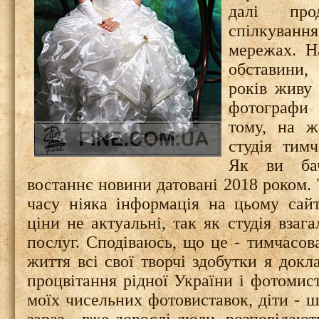
далі про
спілкуван
мережах. На
обставини,
років живу 
фотографи 
тому, на ж
студія тим
Як ви бач
востаннє новини датовані 2018 роком. 
часу ніяка інформація на цьому сайт
ціни не актуальні, так як студія взага
послуг. Сподіваюсь, що це - тимчасова
життя всі свої творчі здобутки я док
процвітання рідної України і фотомист
моїх чисельних фотовиставок, діти - шк