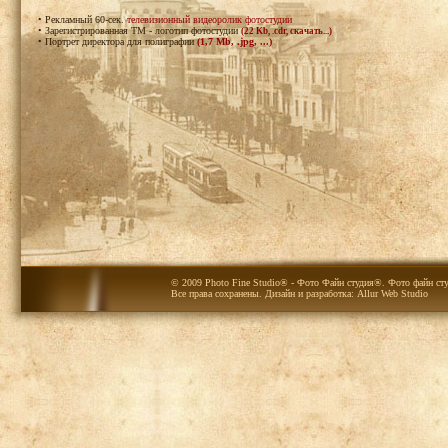
• Рекламный 60-сек.
телевизионный видеоролик фотостудии
• Зарегистрированная ТМ - логотип фотостудии
(22 Kb, .cdr, скачать...)
• Портрет директора для полиграфии
(1,7 Mb, .jpg, ...)
© 2009 Photo Fine Studio® - Фото Файн студия®. Фото файн сту
Все права сохранены. Дизайн и разработка:
Allur Web Studio