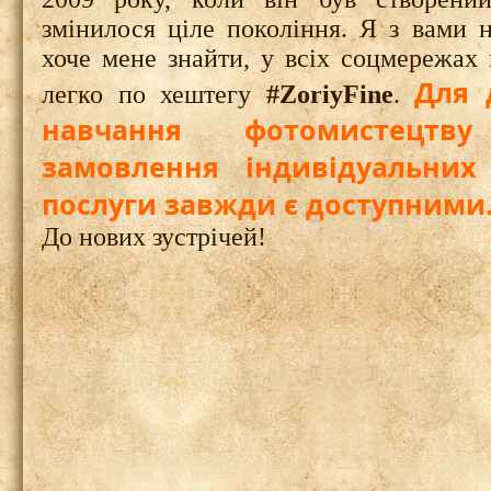
змінилося ціле покоління. Я з вами 
хоче мене знайти, у всіх соцмережах 
Для 
легко по хештегу
#ZoriyFine
.
навчання фотомистецтв
замовлення індивідуальних
послуги завжди є доступними
До нових зустрічей!