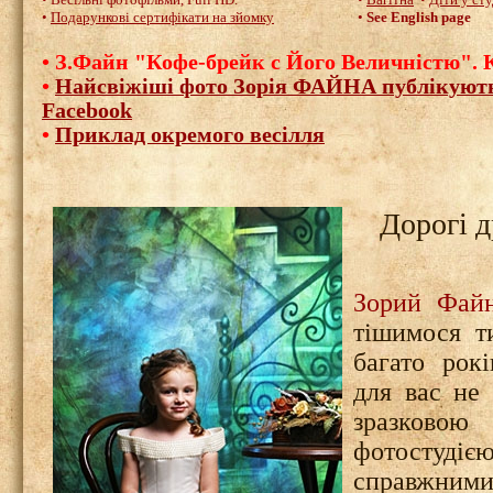
•
Подарункові сертифікати на зйомку
•
See English page
•
З.Файн "Кофе-брейк с Його Величністю". К
•
Найсвіжіші фото Зорія ФАЙНА публікують
Facebook
•
Приклад окремого весілля
Дорогі д
Зорий Фай
тішимося т
багато рок
для вас не
зразковою
фотосту
справжним