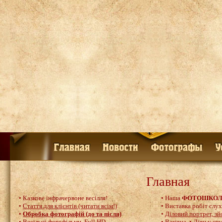
Главная
• Казкове інфрачервоне весілля!
• Наша
ФОТОШКОЛ
•
Стаття для клієнтів (читати всім!)
•
Виставка робіт слу
•
Обробка фотографій (до та після)
•
Діловий портрет, зй
•
Весільні фотофільми, Full HD
.
•
Вагітна
•
Діти у сту