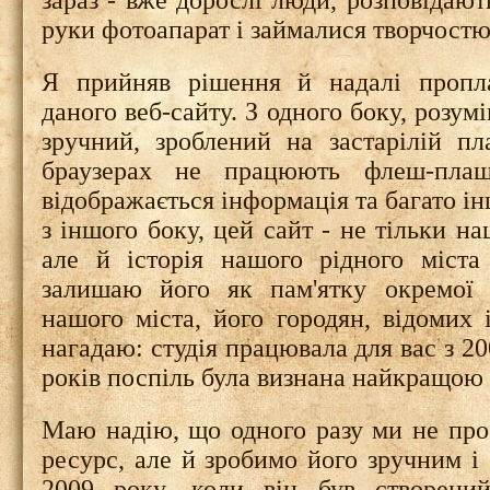
зараз - вже дорослі люди, розповідают
руки фотоапарат і займалися творчостю.
Я прийняв рішення й надалі пропла
даного веб-сайту. З одного боку, розум
зручний,
зроблений на застарілій п
браузерах не працюють флеш-плаш
відображається інформація та багато ін
з іншого боку, цей сайт - не тільки на
але й історія нашого рідного міст
залишаю його як пам'ятку окремої 
нашого міста, його городян, відомих 
нагадаю: студія працювала для вас з 20
років поспіль була визнана найкращою у
Маю надію, що одного разу ми не про
ресурс, але й зробимо його зручним і
2009 року, коли він був створений