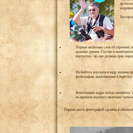
фотосес
кадриро
Все пред
Первые несколько слов об утренней с
краешке дивана. Скучно и неинтересно
портретов - но они должны ярко перед
Не бойтесь впускать в кадр лишнии п
фотографии, выполненные в hight key 
Композицию кадра всегда пытайтесь "
из приемов высшего пилотажа съемки
Первые шесть фотографий сделаны в обычной