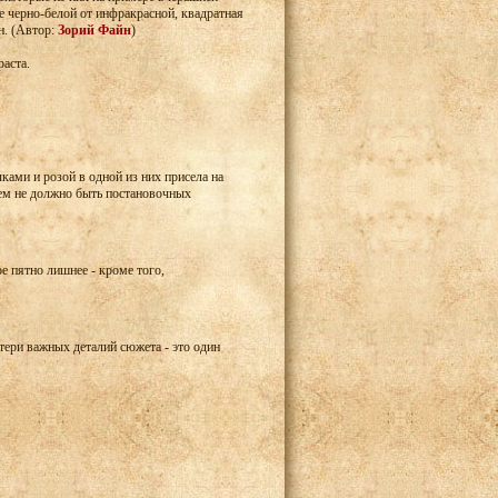
е черно-белой от инфракрасной, квадратная
н. (Автор:
Зорий Файн
)
раста.
ками и розой в одной из них присела на
всем не должно быть постановочных
ое пятно лишнее - кроме того,
тери важных деталий сюжета - это один