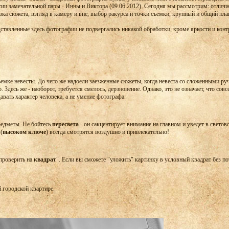
сии замечательной пары - Инны и Виктора (09.06.2012). Сегодня мы рассмотрим: отличи
вка сюжета, взгляд в камеру и вне, выбор ракурса и точки съемки, крупный и общий пла
ставленные здесь фотографии не подвергались никакой обработки, кроме яркости и конт
ъемке невесты. До чего же надоели заезженные сюжеты, когда невеста со сложенными руч
. Здесь же - наоборот, требуется смелось, дерзновение. Однако, это не означает, что со
авать характер человека, а не умение фотографа.
редметы. Не бойтесь
пересвета
- он сакцентирует внимание на главном и уведет в светов
(
высоком ключе
) всегда смотрятся воздушно и привлекательно!
проверить на
квадрат
". Если вы сможете "уложить" картинку в условный квадрат без по
.
 городской квартире.