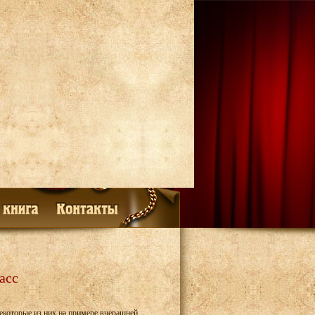
асс
екоторые из них на примере вчерашней