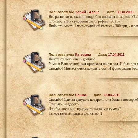
Пользователь:
Зорий - Алене
Дата:
30.10.2009
Все расценки на съемки подробно описаны в разделе У
Стоимость 1-й студийной фотографии - 30 грн.
Либо стоимость 1 часа студийной съемки - 300 грн, - и вам
Пользователь:
Катерина
Дата:
17.04.2011
Действительно, очень удобно!
У меня Ваш сертификат пролежал почти год. И был для м
Спасибо! Мне все очень понравилось! И фотографии бес
Пользователь:
Сашко
Дата:
22.04.2011
Спасибо! Сделал девушке подарок - она была в восторге!
Стильно, не дорого.
Что бы еще я мог придумать на такую сумму?
Теперь вместе придем фоткаться!)