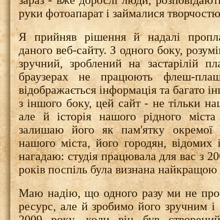
зараз - вже дорослі люди, розповідают
руки фотоапарат і займалися творчостю.
Я прийняв рішення й надалі пропла
даного веб-сайту. З одного боку, розум
зручний,
зроблений на застарілій п
браузерах не працюють флеш-плаш
відображається інформація та багато ін
з іншого боку, цей сайт - не тільки на
але й історія нашого рідного міст
залишаю його як пам'ятку окремої 
нашого міста, його городян, відомих 
нагадаю: студія працювала для вас з 20
років поспіль була визнана найкращою у
Маю надію, що одного разу ми не про
ресурс, але й зробимо його зручним і
2009 року, коли він був створений