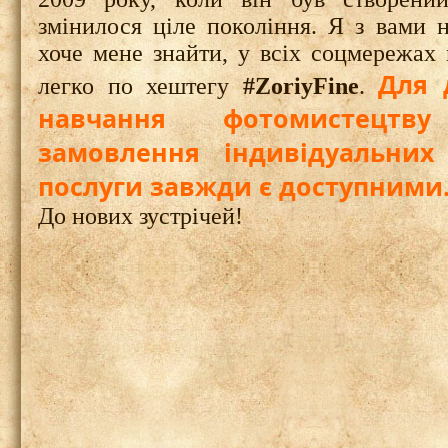
змінилося ціле покоління. Я з вами 
хоче мене знайти, у всіх соцмережах 
Для 
легко по хештегу
#ZoriyFine
.
навчання фотомистецтв
замовлення індивідуальних
послуги завжди є доступними
До нових зустрічей!