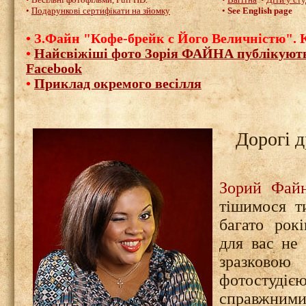
•
Подарункові сертифікати на зйомку
•
See English page
•
З.Файн "Кофе-брейк с Його Величністю". К
•
Найсвіжіші фото Зорія ФАЙНА публікують
Facebook
•
Приклад окремого весілля
Дорогі д
Зорий Фай
тішимося т
багато рок
для вас не
зразковою
фотосту
справжним