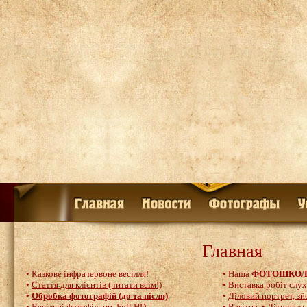
Главная
• Казкове інфрачервоне весілля!
• Наша
ФОТОШКОЛ
•
Стаття для клієнтів (читати всім!)
•
Виставка робіт слу
•
Обробка фотографій (до та після)
•
Діловий портрет, зй
•
Весільні фотофільми, Full HD
.
•
Вагітна
•
Діти у сту