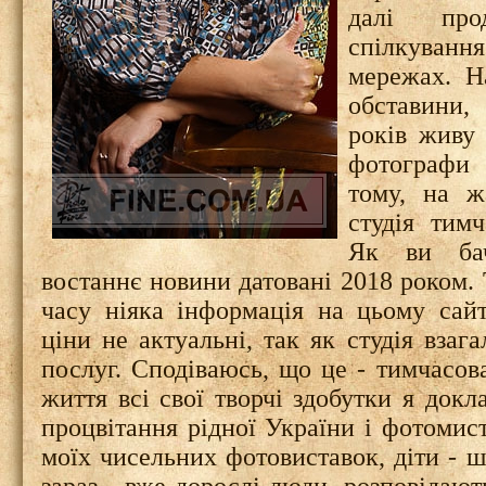
далі про
спілкуван
мережах. На
обставини,
років живу 
фотографи 
тому, на ж
студія тим
Як ви бач
востаннє новини датовані 2018 роком. 
часу ніяка інформація на цьому сайт
ціни не актуальні, так як студія взага
послуг. Сподіваюсь, що це - тимчасова
життя всі свої творчі здобутки я док
процвітання рідної України і фотомист
моїх чисельних фотовиставок, діти - шк