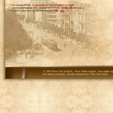
• Рекламный 60-сек.
телевизионный видеоролик фотостудии
• Зарегистрированная ТМ - логотип фотостудии
(22 Kb, .cdr, скачать...)
• Портрет директора для полиграфии
(1,7 Mb, .jpg, ...)
© 2009 Photo Fine Studio® - Фото Файн студия®. Фото файн сту
Все права сохранены. Дизайн и разработка:
Allur Web Studio